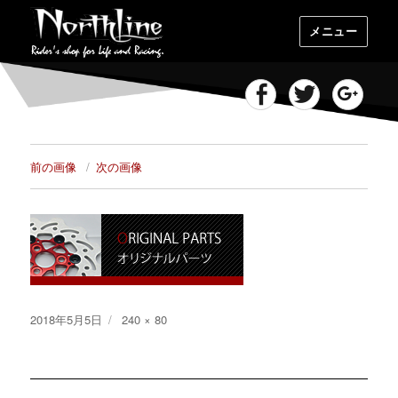
メニュー
Facebook
Twitter
Goog
前の画像
次の画像
投
フ
2018年5月5日
240 × 80
稿
ル
日:
サ
イ
ズ