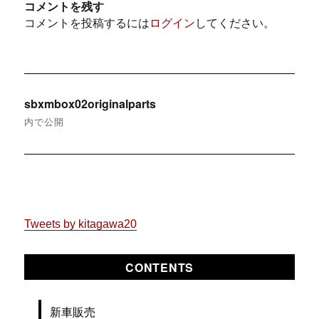
コメントを残す
コメントを投稿するには
ログイン
してください。
投
sbxmbox02originalparts
稿
内で公開
ナ
ビ
ゲ
Tweets by kitagawa20
ー
シ
CONTENTS
ョ
新車販売