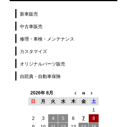
新車販売
中古車販売
修理・車検・メンテナンス
カスタマイズ
オリジナルパーツ販売
自賠責・自動車保険
2026年 8月
日
月
火
水
木
金
土
1
2
3
4
5
6
7
8
9
10
11
12
13
14
15