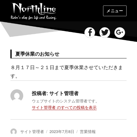
メニュー
Facebook
Twitter
Goog
夏季休業のお知らせ
８月１７日～２１日まで夏季休業させていただきま
す。
投稿者:
サイト管理者
ウェブサイトのシステム管理者です。
サイト管理者 のすべての投稿を表示
投
投
カ
サイト管理者
2023年7月8日
営業情報