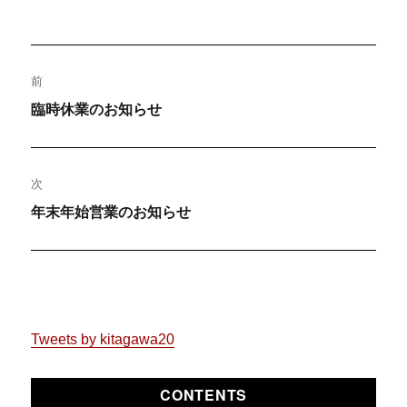
稿
稿
テ
者
日:
ゴ
リ
投
ー
前
稿
過
臨時休業のお知らせ
去
ナ
の
ビ
投
次
稿:
次
ゲ
年末年始営業のお知らせ
の
ー
投
稿:
シ
ョ
Tweets by kitagawa20
ン
CONTENTS