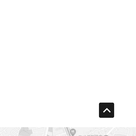
return
to