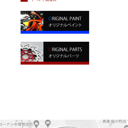
投
稿:
シ
ョ
ン