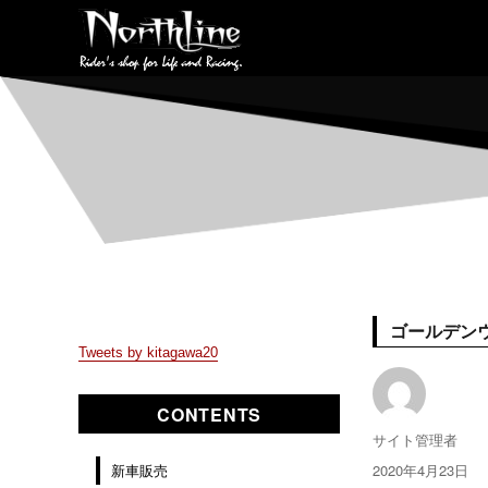
ゴールデン
Tweets by kitagawa20
CONTENTS
投
サイト管理者
稿
投
2020年4月23日
新車販売
者