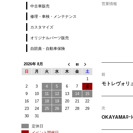
稿
カ
営業情報
中古車販売
日:
テ
ゴ
修理・車検・メンテナンス
リ
カスタマイズ
ー
オリジナルパーツ販売
自賠責・自動車保険
2026年 8月
投
日
月
火
水
木
金
土
前
稿
1
過
モトレヴォリ
2
3
4
5
6
7
8
去
ナ
9
10
11
12
13
14
15
の
16
17
18
19
20
21
22
ビ
投
次
23
24
25
26
27
28
29
稿:
次
ゲ
OKAYAMAﾛ
30
31
の
定休日
ー
イベント開催日